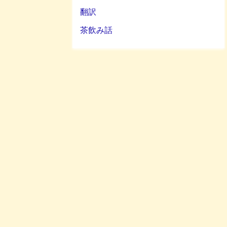
翻訳
茶飲み話