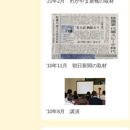
’21年2月 わかやま新報の取材
’10年11月 朝日新聞の取材
’10年8月 講演