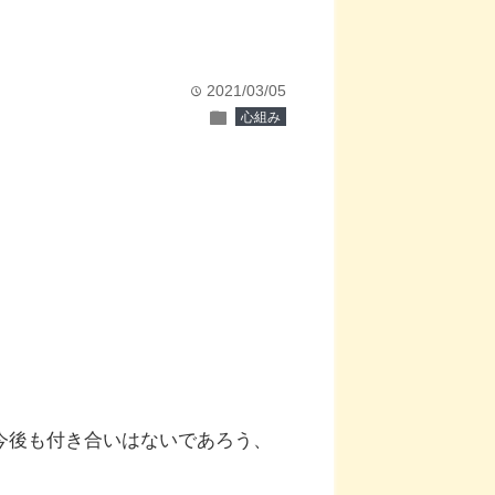
。
2021/03/05
time
folder
心組み
今後も付き合いはないであろう、