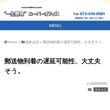
MENU
Home
»
茶飲み話
»
郵送物到着の遅延可能性、大丈夫そう。
郵送物到着の遅延可能性、大丈夫
そう。
2020/04/01
time
folder
茶飲み話