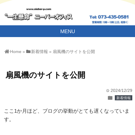
MENU
Home
»
新着情報
»
扇風機のサイトを公開
扇風機のサイトを公開
2024/12/29
time
folder
新着情報
ここ1か月ほど、ブログの挙動がとても遅くなっていま
す。