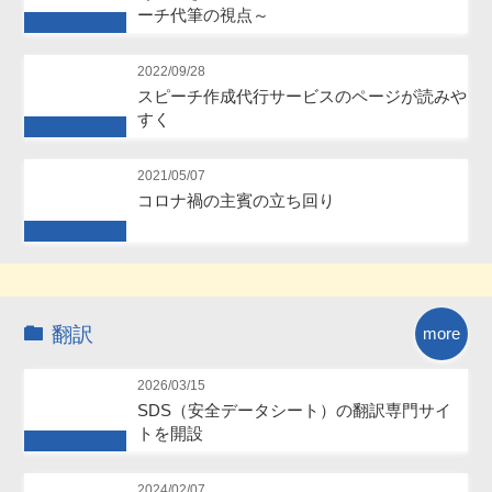
ーチ代筆の視点～
Future
2022/09/28
スピーチ作成代行サービスのページが読みや
すく
Future
2021/05/07
コロナ禍の主賓の立ち回り
Future
翻訳
more
2026/03/15
SDS（安全データシート）の翻訳専門サイ
トを開設
Future
2024/02/07