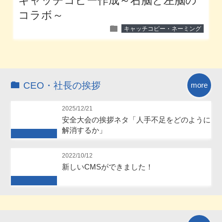
キャッチコピー作成～右脳と左脳の
コラボ～
folder
キャッチコピー・ネーミング
CEO・社長の挨拶
more
2025/12/21
安全大会の挨拶ネタ「人手不足をどのように
解消するか」
Future
2022/10/12
新しいCMSができました！
Future